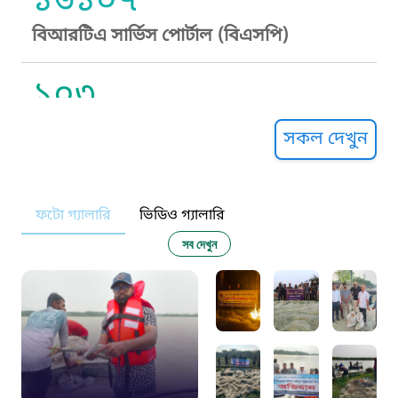
১৬১০৭
বিআরটিএ সার্ভিস পোর্টাল (বিএসপি)
১০৩
সুপ্রীম কোর্ট হেল্পলাইন
সকল দেখুন
১০৯
ফটো গ্যালারি
ভিডিও গ্যালারি
নারী ও শিশু নির্যাতন প্রতিরোধ
সব দেখুন
১০৬
দুদক
১০২