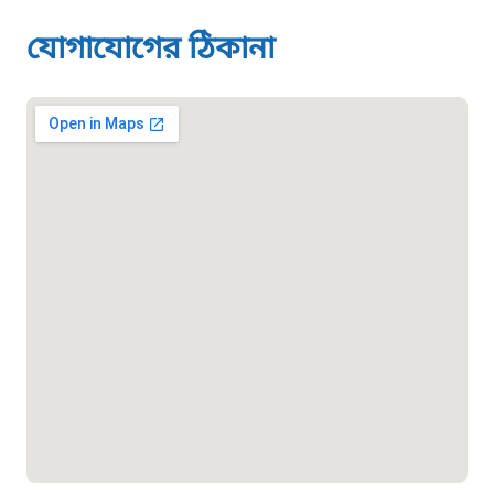
মাদকদ্রব্য নিয়ন্ত্রণ হটলাইন
যোগাযোগের ঠিকানা
১৬১১৩
জরুরী অভ্যন্তরীণ নৌ-পরিবহন হটলাইন
১৬৪৪৫
পাসপোর্ট বাতায়ন হটলাইন
১৬১৭১
বাংলাদেশ মুক্তিযোদ্ধা কল্যাণ ট্রাস্ট
১৬১৩৫
প্রবাসী কল সেন্টার