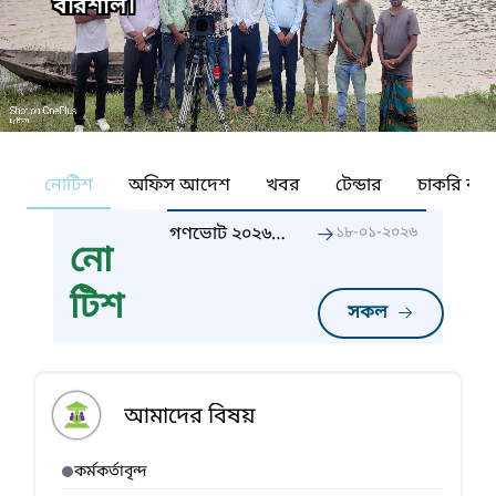
বরিশাল।
নোটিশ
অফিস আদেশ
খবর
টেন্ডার
চাকরি কর্ন
গণভোট ২০২৬
১৮-০১-২০২৬
নো
সংসদ নির্বাচন
দেশের চাবি
টিশ
আপনার হাতে-
সকল
আমাদের বিষয়
কর্মকর্তাবৃন্দ