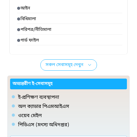
আইন
বিধিমালা
পরিপত্র/নীতিমালা
গার্ড ফাইল
সকল সেবাসমূহ দেখুন
অভ্যন্তরীণ ই-সেবাসমূহ
ই-প্রশিক্ষণ ব্যবস্থাপনা
অল ক্যাডার পিএমআইএস
ওয়েব মেইল
পিডিএস (মৎস্য অধিদপ্তর)