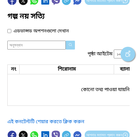
আপনার মতামত প্রদান করুন
গল্প নয় সত্যি
এডভান্সড অপশনগুলো দেখান
পৃষ্ঠা আইটেম
নং
শিরোনাম
ব্যানার 
কোনো তথ্য পাওয়া যায়নি।
এই কনটেন্টটি শেয়ার করতে ক্লিক করুন
আপনার মতামত প্রদান করুন