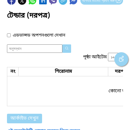
আপনার মতামত প্রদান করুন
টেন্ডার (দরপত্র)
এডভান্সড অপশনগুলো দেখান
পৃষ্ঠা আইটেম
নং
শিরোনাম
দরপত্র 
কোনো তথ্য
আর্কাইভ দেখুন